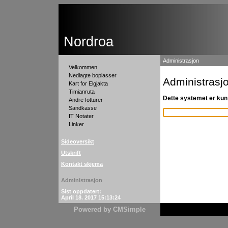
Nordroa
Administrasjon
Velkommen
Nedlagte boplasser
Administrasj
Kart for Elgjakta
Timianruta
Dette systemet er kun 
Andre fotturer
Sandkasse
IT Notater
Linker
Sideoversikt
Utskrift
Kontakt skjema
Administrasjon
Sist oppdatert:
April 18. 2017 15:13:24
Powered by CMSimple