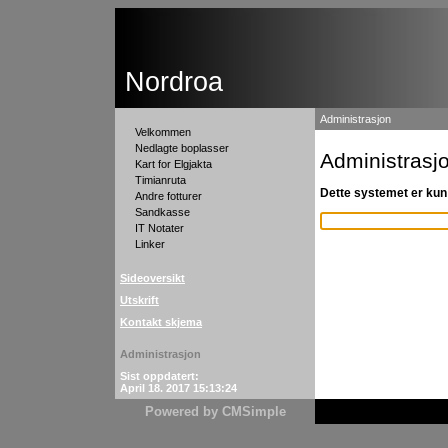
Nordroa
Administrasjon
Velkommen
Nedlagte boplasser
Administrasj
Kart for Elgjakta
Timianruta
Dette systemet er kun 
Andre fotturer
Sandkasse
IT Notater
Linker
Sideoversikt
Utskrift
Kontakt skjema
Administrasjon
Sist oppdatert:
April 18. 2017 15:13:24
Powered by CMSimple