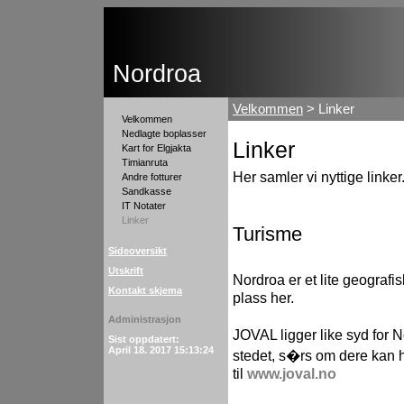
Nordroa
Velkommen
> Linker
Velkommen
Nedlagte boplasser
Linker
Kart for Elgjakta
Timianruta
Her samler vi nyttige linker
Andre fotturer
Sandkasse
IT Notater
Linker
Turisme
Sideoversikt
Utskrift
Nordroa er et lite geografi
Kontakt skjema
plass her.
Administrasjon
JOVAL ligger like syd for
Sist oppdatert:
April 18. 2017 15:13:24
stedet, s�rs om dere kan 
til
www.joval.no