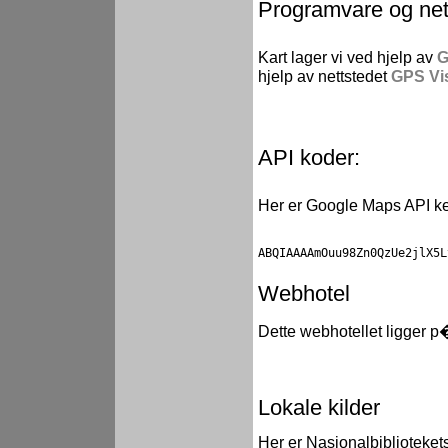
Programvare og net
Kart lager vi ved hjelp av
G
hjelp av nettstedet
GPS Vis
API koder:
Her er Google Maps API key
ABQIAAAAmOuu98Zn0QzUe2jlX5L
Webhotel
Dette webhotellet ligger 
Lokale kilder
Her er Nasjonalbiblioteket